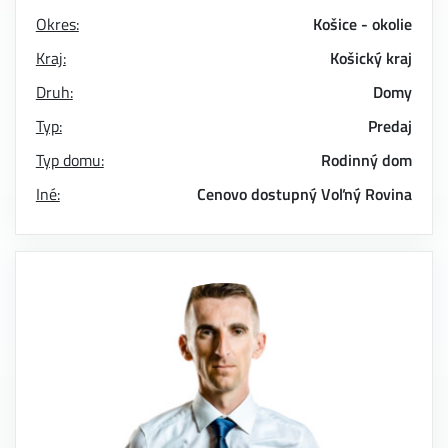
Okres:
Košice - okolie
Kraj:
Košický kraj
Druh:
Domy
Typ:
Predaj
Typ domu:
Rodinný dom
Iné:
Cenovo dostupný
Voľný
Rovina