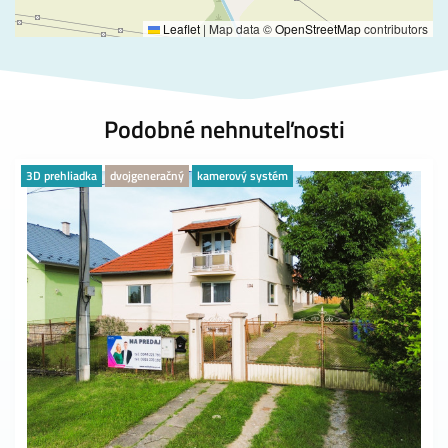
Leaflet
|
Map data ©
OpenStreetMap
contributors
Podobné nehnuteľnosti
3D prehliadka
dvojgeneračný
kamerový systém