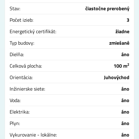
Stav:
čiastočne prerobený
Počet izieb:
3
Energetický certifikát:
žiadne
Typ budovy:
zmiešané
Dielňa:
áno
2
Celková plocha:
100 m
Orientácia:
Juhovýchod
Inžinierske siete:
áno
Voda:
áno
Elektrika:
áno
Plyn:
áno
Vykurovanie - lokálne:
áno