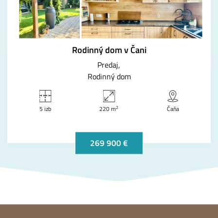
Rodinný dom v Čani
Predaj
Rodinný dom
2
5 izb
220 m
Čaňa
269 900 €