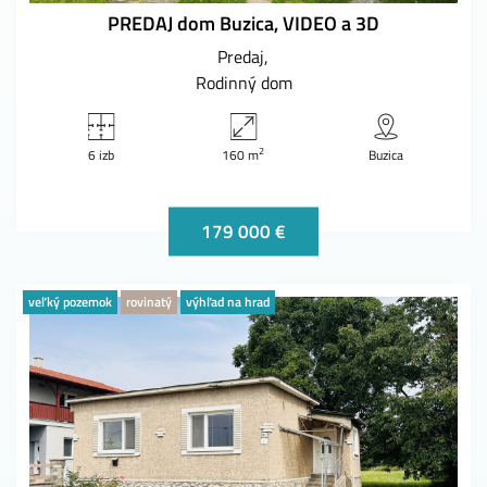
PREDAJ dom Buzica, VIDEO a 3D
Predaj
Rodinný dom
2
6 izb
160 m
Buzica
179 000 €
veľký pozemok
rovinatý
výhľad na hrad