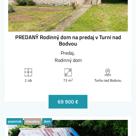
PREDANÝ Rodinný dom na predaj v Turni nad
Bodvou
Predaj
Rodinný dom
2
2 izb
73 m
Turňa nad Bodvou
69 900 €
pozemok
stavebny
dom