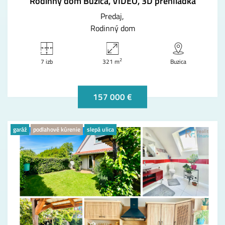
Rodinný dom Buzica, VIDEO, 3D prehliadka
Predaj
Rodinný dom
2
7 izb
321 m
Buzica
157 000 €
garáž
podlahové kúrenie
slepá ulica