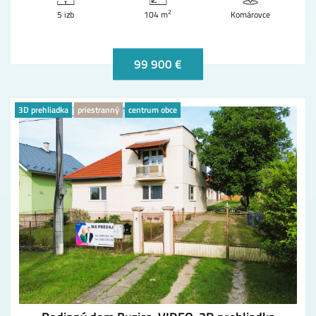
2
5 izb
104 m
Komárovce
99 900 €
3D prehliadka
priestranný
centrum obce