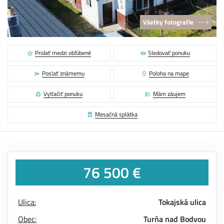
Všetky fotografie
Pridať medzi obľúbené
Sledovať ponuku
Poslať známemu
Poloha na mape
Vytlačiť ponuku
Mám záujem
Mesačná splátka
76 500 €
Ulica:
Tokajská ulica
Obec:
Turňa nad Bodvou