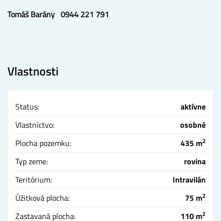
Tomáš Barány 0944 221 791
Vlastnosti
Status:
aktívne
Vlastníctvo:
osobné
2
Plocha pozemku:
435 m
Typ zeme:
rovina
Teritórium:
Intravilán
2
Úžitková plocha:
75 m
2
Zastavaná plocha:
110 m