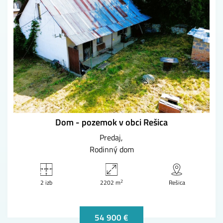
Dom - pozemok v obci Rešica
Predaj
Rodinný dom
2
2 izb
2202 m
Rešica
54 900 €