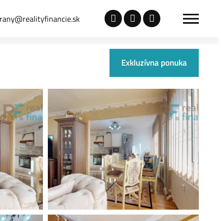
rany@realityfinancie.sk
Exkluzívna ponuka