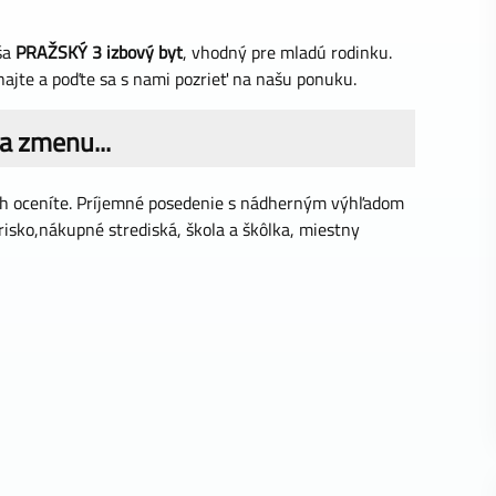
ša
PRAŽSKÝ 3 izbový byt
, vhodný pre mladú rodinku.
hajte a poďte sa s nami pozrieť na našu ponuku.
a zmenu...
och oceníte. Príjemné posedenie s nádherným výhľadom
risko,nákupné strediská, škola a škôlka, miestny