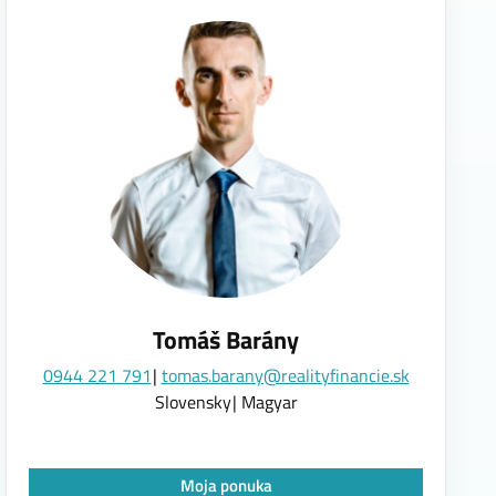
Tomáš Barány
0944 221 791
tomas.barany@realityfinancie.sk
Slovensky
Magyar
Moja ponuka