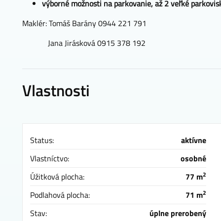
výborné možnosti na parkovanie, až 2 veľké parkovis
Maklér: Tomáš Barány 0944 221 791
Jana Jirásková 0915 378 192
Vlastnosti
Status:
aktívne
Vlastníctvo:
osobné
2
Úžitková plocha:
77 m
2
Podlahová plocha:
71 m
Stav:
úplne prerobený