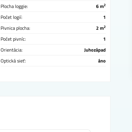
2
Plocha loggie:
6 m
Počet logií:
1
2
Pivnica plocha:
2 m
Počet pivníc:
1
Orientácia:
Juhozápad
Optická sieť:
áno